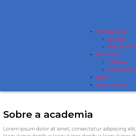
Institucional
História
Missão e Va
Membros
Titulares
Fundadores
Links
Área restrita
Sobre a academia
Lorem ipsum dolor sit amet, consectetur adipiscing elit