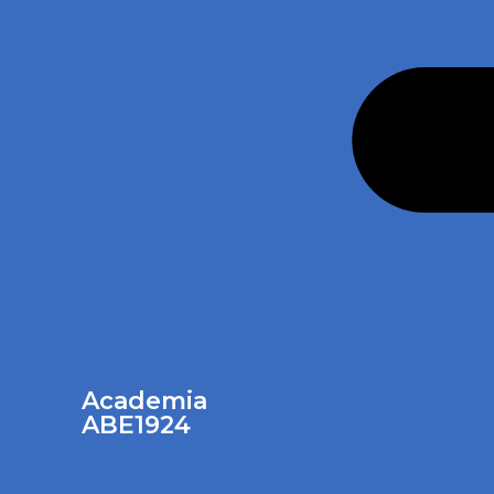
Academia
ABE1924