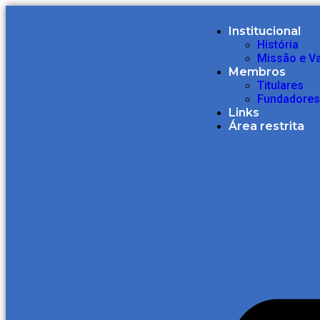
Institucional
História
Missão e V
Membros
Titulares
Fundadores
Links
Área restrita